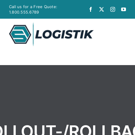
Zum
Call us for a Free Quote:
Inhalt
1.800.555.6789
springen
Togg
Navi
Umzug
Möbel-Transport
STADTBOTE
Transport
OLLOUT-/ROLLBA