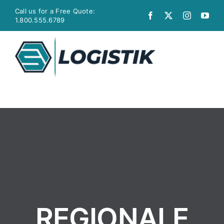
Zum
Call us for a Free Quote:
Inhalt
1.800.555.6789
springen
Togg
Navi
Umzug
Möbel-Transport
STADTBOTE
Transport
REGIONALE